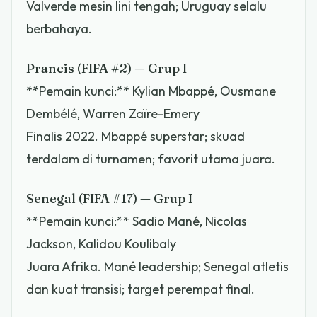
Valverde mesin lini tengah; Uruguay selalu
berbahaya.
Prancis (FIFA #2) — Grup I
**Pemain kunci:** Kylian Mbappé, Ousmane
Dembélé, Warren Zaïre-Emery
Finalis 2022. Mbappé superstar; skuad
terdalam di turnamen; favorit utama juara.
Senegal (FIFA #17) — Grup I
**Pemain kunci:** Sadio Mané, Nicolas
Jackson, Kalidou Koulibaly
Juara Afrika. Mané leadership; Senegal atletis
dan kuat transisi; target perempat final.