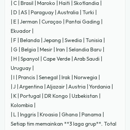
| C | Brasil | Maroko | Haiti | Skotlandia |
| D | AS | Paraguay | Australia | Turki |
| E | Jerman | Curaçao | Pantai Gading |
Ekuador |
| F | Belanda | Jepang | Swedia | Tunisia |
| G | Belgia | Mesir | Iran | Selandia Baru |
| H | Spanyol | Cape Verde | Arab Saudi |
Uruguay |
| I | Prancis | Senegal | Irak | Norwegia |
| J | Argentina | Aljazair | Austria | Yordania |
| K | Portugal | DR Kongo | Uzbekistan |
Kolombia |
| L | Inggris | Kroasia | Ghana | Panama |
Setiap tim memainkan **3 laga grup**. Total