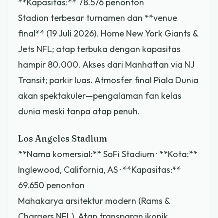
**Kapasitas:** 78.576 penonton
Stadion terbesar turnamen dan **venue
final** (19 Juli 2026). Home New York Giants &
Jets NFL; atap terbuka dengan kapasitas
hampir 80.000. Akses dari Manhattan via NJ
Transit; parkir luas. Atmosfer final Piala Dunia
akan spektakuler—pengalaman fan kelas
dunia meski tanpa atap penuh.
Los Angeles Stadium
**Nama komersial:** SoFi Stadium · **Kota:**
Inglewood, California, AS · **Kapasitas:**
69.650 penonton
Mahakarya arsitektur modern (Rams &
Chargers NFL). Atap transparan ikonik,