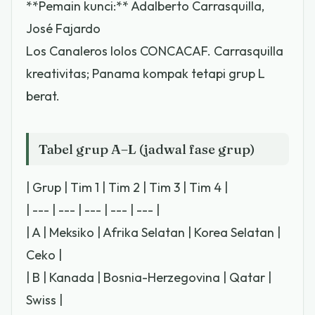
**Pemain kunci:** Adalberto Carrasquilla,
José Fajardo
Los Canaleros lolos CONCACAF. Carrasquilla
kreativitas; Panama kompak tetapi grup L
berat.
Tabel grup A–L (jadwal fase grup)
| Grup | Tim 1 | Tim 2 | Tim 3 | Tim 4 |
| --- | --- | --- | --- | --- |
| A | Meksiko | Afrika Selatan | Korea Selatan |
Ceko |
| B | Kanada | Bosnia-Herzegovina | Qatar |
Swiss |