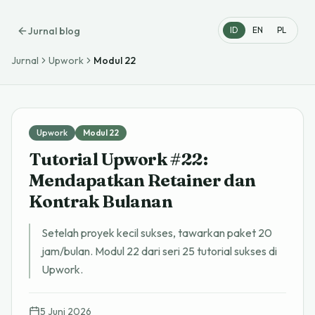
Jurnal blog
ID
EN
PL
Jurnal
Upwork
Modul
22
Upwork
Modul
22
Tutorial Upwork #22:
Mendapatkan Retainer dan
Kontrak Bulanan
Setelah proyek kecil sukses, tawarkan paket 20
jam/bulan. Modul 22 dari seri 25 tutorial sukses di
Upwork.
5 Juni 2026