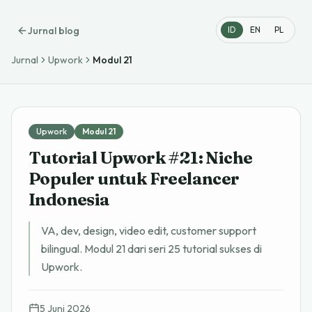
Jurnal blog
ID
EN
PL
Jurnal
Upwork
Modul
21
Upwork
Modul
21
Tutorial Upwork #21: Niche
Populer untuk Freelancer
Indonesia
VA, dev, design, video edit, customer support
bilingual. Modul 21 dari seri 25 tutorial sukses di
Upwork.
5 Juni 2026