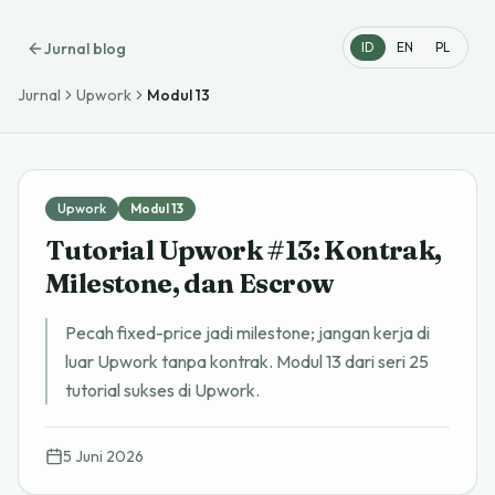
Jurnal blog
ID
EN
PL
Jurnal
Upwork
Modul
13
Upwork
Modul
13
Tutorial Upwork #13: Kontrak,
Milestone, dan Escrow
Pecah fixed-price jadi milestone; jangan kerja di
luar Upwork tanpa kontrak. Modul 13 dari seri 25
tutorial sukses di Upwork.
5 Juni 2026