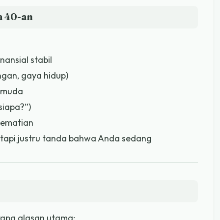
a 40-an
ansial stabil
ngan, gaya hidup)
a muda
 siapa?”)
kematian
— tapi justru tanda bahwa Anda sedang
erapa alasan utama: