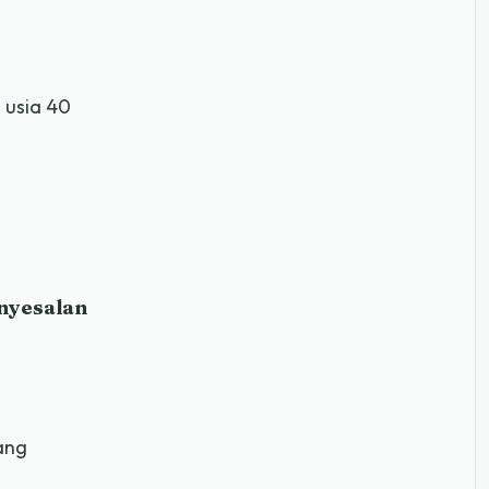
 usia 40
nyesalan
ang