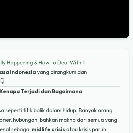
eally Happening & How to Deal With It
asa Indonesia
yang dirangkum dan
👇
n: Kenapa Terjadi dan Bagaimana
a seperti titik balik dalam hidup. Banyak orang
arier, hubungan, bahkan makna dari semua yang
kenal sebagai
midlife crisis
atau krisis paruh