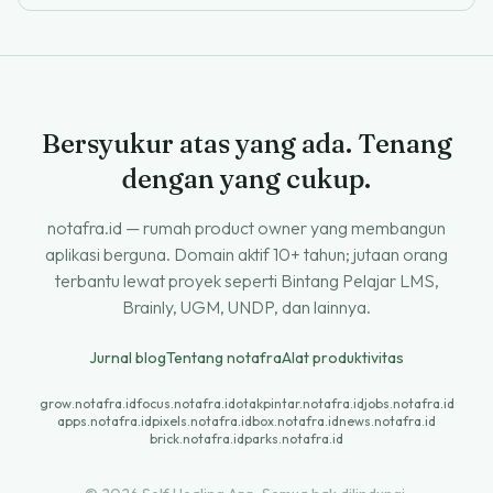
Bersyukur atas yang ada. Tenang
dengan yang cukup.
notafra.id — rumah product owner yang membangun
aplikasi berguna. Domain aktif 10+ tahun; jutaan orang
terbantu lewat proyek seperti Bintang Pelajar LMS,
Brainly, UGM, UNDP, dan lainnya.
Jurnal blog
Tentang notafra
Alat produktivitas
grow.notafra.id
focus.notafra.id
otakpintar.notafra.id
jobs.notafra.id
apps.notafra.id
pixels.notafra.id
box.notafra.id
news.notafra.id
brick.notafra.id
parks.notafra.id