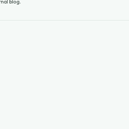
rnal blog
.