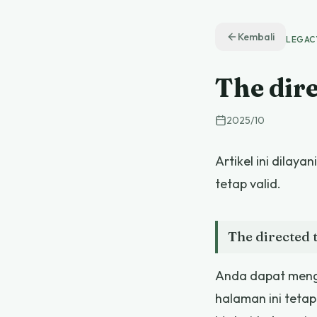
Kembali
LEGAC
The dire
2025
/
10
Artikel ini dilay
tetap valid.
The directed t
Anda dapat menged
halaman ini tetap