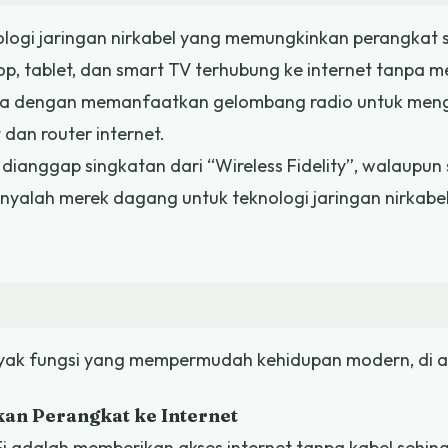
ologi jaringan nirkabel yang memungkinkan perangkat s
op, tablet, dan smart TV terhubung ke internet tanpa
rja dengan memanfaatkan gelombang radio untuk men
dan router internet.
ng dianggap singkatan dari “Wireless Fidelity”, walaupu
nyalah merek dagang untuk teknologi jaringan nirkabel
nyak fungsi yang mempermudah kehidupan modern, di a
an Perangkat ke Internet
i adalah memberikan akses internet tanpa kabel sehi