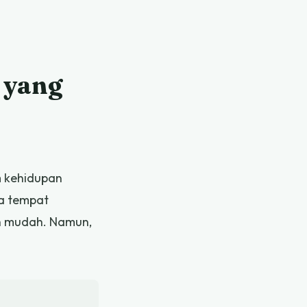
 yang
m kehidupan
ua tempat
ih mudah. Namun,