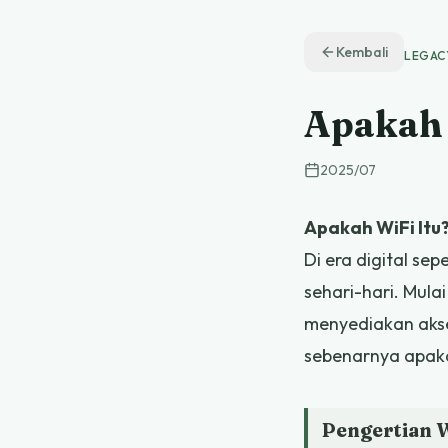
Kembali
LEGAC
Apakah 
2025
/
07
Apakah WiFi Itu
Di era digital se
sehari-hari. Mula
menyediakan akse
sebenarnya apaka
Pengertian W