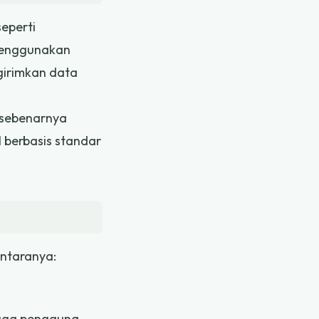
eperti
 menggunakan
girimkan data
n sebenarnya
 berbasis standar
ntaranya:
ngga pengguna