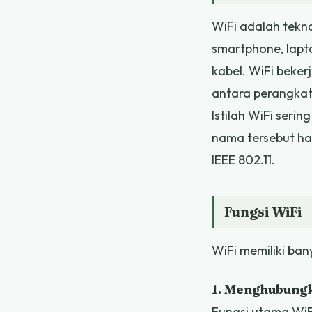
WiFi adalah tekn
smartphone, lapt
kabel. WiFi beke
antara perangkat 
Istilah WiFi seri
nama tersebut ha
IEEE 802.11.
Fungsi WiFi
WiFi memiliki ba
1. Menghubungk
Fungsi utama WiF