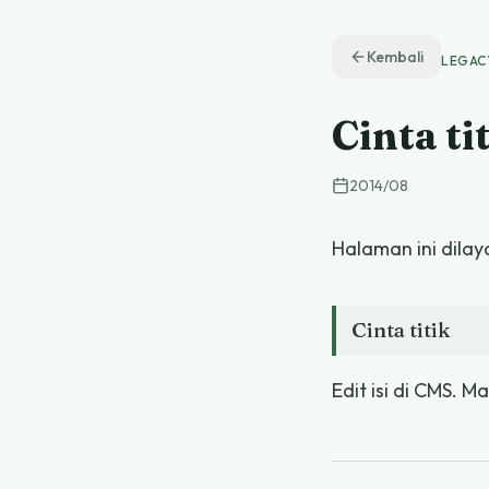
Kembali
LEGAC
Cinta ti
2014
/
08
Halaman ini dilay
Cinta titik
Edit isi di CMS. M