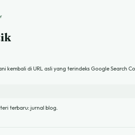
Y
tik
ani kembali di URL asli yang terindeks Google Search Co
ateri terbaru:
jurnal blog
.