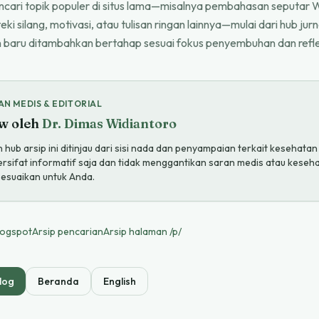
cari topik populer di situs lama—misalnya pembahasan seputar W
teki silang, motivasi, atau tulisan ringan lainnya—mulai dari hub jurn
n baru ditambahkan bertahap sesuai fokus penyembuhan dan refle
AN MEDIS & EDITORIAL
w oleh
Dr. Dimas Widiantoro
hub arsip ini ditinjau dari sisi nada dan penyampaian terkait kesehata
bersifat informatif saja dan tidak menggantikan saran medis atau keseha
sesuaikan untuk Anda.
logspot
Arsip pencarian
Arsip halaman /p/
log
Beranda
English