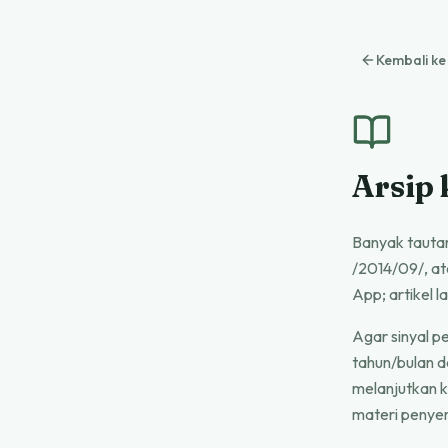
Kembali k
Arsip 
Banyak tauta
/2014/09/, ata
App; artikel l
Agar sinyal p
tahun/bulan d
melanjutkan k
materi penye