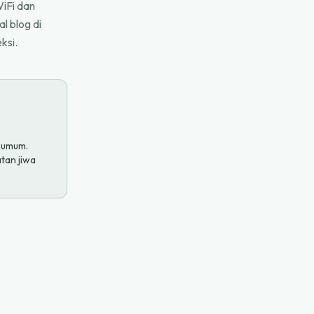
iFi dan
al blog di
ksi.
n umum.
tan jiwa