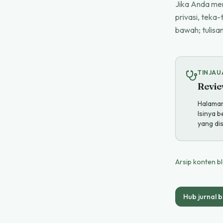
Jika Anda men
privasi, teka-
bawah; tulisa
TINJAU
Revie
Halaman 
Isinya 
yang di
Arsip konten b
Hub jurnal b