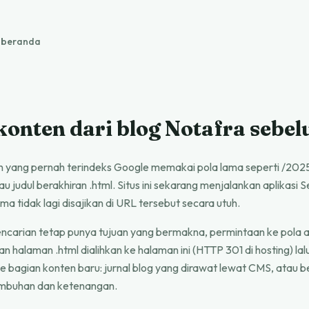
e beranda
konten dari blog Notafra sebe
n yang pernah terindeks Google memakai pola lama seperti /202
u judul berakhiran .html. Situs ini sekarang menjalankan aplikasi S
ama tidak lagi disajikan di URL tersebut secara utuh.
encarian tetap punya tujuan yang bermakna, permintaan ke pola a
an halaman .html dialihkan ke halaman ini (HTTP 301 di hosting) la
e bagian konten baru: jurnal blog yang dirawat lewat CMS, atau 
mbuhan dan ketenangan.