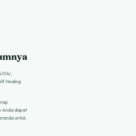
lumnya
5/04/,
elf Healing
rsip
lu Anda dapat
beranda untuk